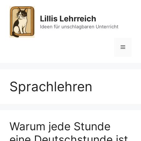
Skip
to
Lillis Lehrreich
content
Ideen für unschlagbaren Unterricht
Menu
Sprachlehren
Warum jede Stunde
eine Deutschstunde ist