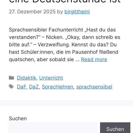
27. Dezember 2025
by
birgittheinl
Sprachsensibler Fachunterricht „Hast du das
verstanden?“ – Nicken. „Okay, dann schreib es
bitte auf.“ – Verzweiflung. Kennst du das? Du
hast Schüler:innen, die im Pausenhof fließend
quatschen, aber sobald sie …
Read more
Categories
Didaktik
,
Unterricht
Tags
DaF
,
DaZ
,
Sprachlehren
,
sprachsensibel
Suchen
Suchen