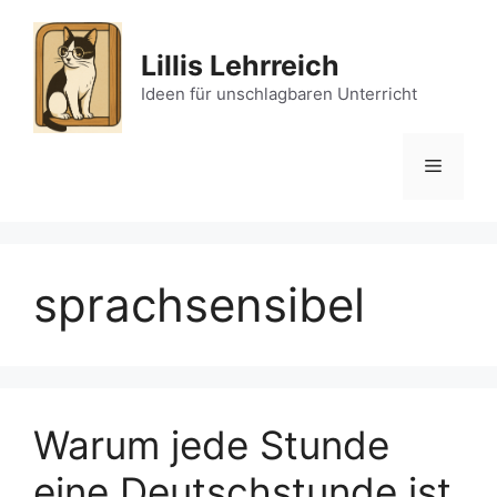
Skip
to
Lillis Lehrreich
content
Ideen für unschlagbaren Unterricht
Menu
sprachsensibel
Warum jede Stunde
eine Deutschstunde ist