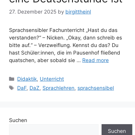
27. Dezember 2025
by
birgittheinl
Sprachsensibler Fachunterricht „Hast du das
verstanden?“ – Nicken. „Okay, dann schreib es
bitte auf.“ – Verzweiflung. Kennst du das? Du
hast Schüler:innen, die im Pausenhof fließend
quatschen, aber sobald sie …
Read more
Categories
Didaktik
,
Unterricht
Tags
DaF
,
DaZ
,
Sprachlehren
,
sprachsensibel
Suchen
Suchen