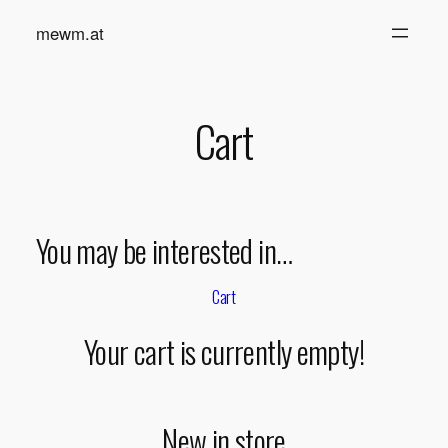
Zum
mewm.at
Inhalt
springen
Cart
You may be interested in…
Cart
Your cart is currently empty!
New in store