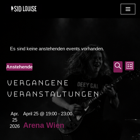
Zum
Inhalt
Es sind keine anstehenden events vorhanden.
Vera
Ve
Anstehende
Liste
Datum
Such
Suche
An
Vergangene
wählen.
Na
und
Veranstaltungen
Ansi
Navi
Apr.
April 25 @ 19:00
-
23:00
25
Arena Wien
2026